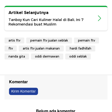
Artikel Selanjutnya
Tanboy Kun Cari Kuliner Halal di Bali, Ini 7
Rekomendasi buat Muslim
artis ftv
pemain ftv jualan seblak
pemain ftv
ftv
artis ftv jualan makanan
hardi fadhillah
nanda gita
oddi dermawan
oddi seblak
Komentar
Kirim Komentar
Belum ada komentar.