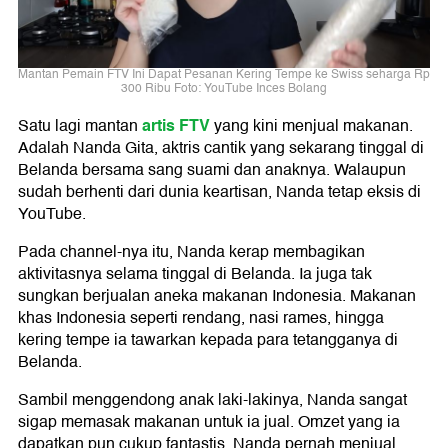
Mantan Pemain FTV Ini Dapat Pesanan Kering Tempe ke Swiss seharga Rp
300 Ribu Foto: YouTube Inces Bolang
artis FTV
Satu lagi mantan
yang kini menjual makanan.
Adalah Nanda Gita, aktris cantik yang sekarang tinggal di
Belanda bersama sang suami dan anaknya. Walaupun
sudah berhenti dari dunia keartisan, Nanda tetap eksis di
YouTube.
Pada channel-nya itu, Nanda kerap membagikan
aktivitasnya selama tinggal di Belanda. Ia juga tak
sungkan berjualan aneka makanan Indonesia. Makanan
khas Indonesia seperti rendang, nasi rames, hingga
kering tempe ia tawarkan kepada para tetangganya di
Belanda.
Sambil menggendong anak laki-lakinya, Nanda sangat
sigap memasak makanan untuk ia jual. Omzet yang ia
dapatkan pun cukup fantastis. Nanda pernah menjual