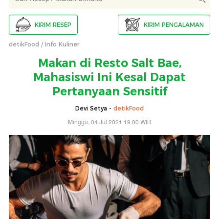
KIRIM RESEP
KIRIM PENGALAMAN
detikFood
Info Kuliner
Makan di Resto Salt Bae,
Mahasiswi Ini Kesal Dapat
Pertanyaan Sensitif
Devi Setya -
detikFood
Minggu, 04 Jul 2021 19:00 WIB