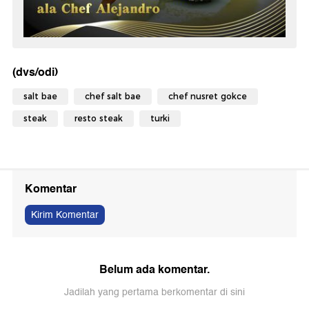
(dvs/odi)
salt bae
chef salt bae
chef nusret gokce
steak
resto steak
turki
Komentar
Kirim Komentar
Belum ada komentar.
Jadilah yang pertama berkomentar di sini