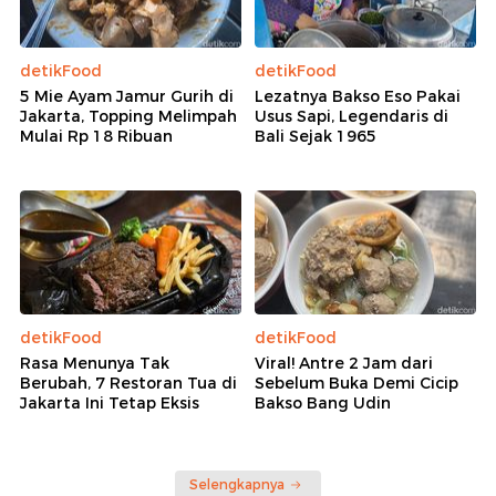
detikFood
detikFood
5 Mie Ayam Jamur Gurih di
Lezatnya Bakso Eso Pakai
Jakarta, Topping Melimpah
Usus Sapi, Legendaris di
Mulai Rp 18 Ribuan
Bali Sejak 1965
detikFood
detikFood
Rasa Menunya Tak
Viral! Antre 2 Jam dari
Berubah, 7 Restoran Tua di
Sebelum Buka Demi Cicip
Jakarta Ini Tetap Eksis
Bakso Bang Udin
Selengkapnya