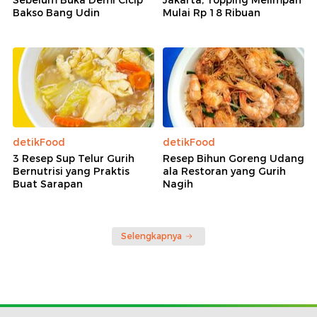
Sebelum Buka Demi Cicip
Jakarta, Topping Melimpah
Bakso Bang Udin
Mulai Rp 18 Ribuan
detikFood
detikFood
3 Resep Sup Telur Gurih
Resep Bihun Goreng Udang
Bernutrisi yang Praktis
ala Restoran yang Gurih
Buat Sarapan
Nagih
Selengkapnya