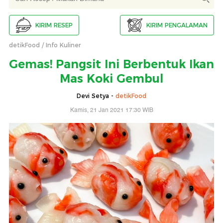
KIRIM RESEP
KIRIM PENGALAMAN
detikFood
Info Kuliner
Gemas! Pangsit Ini Berbentuk Ikan
Mas Koki Gembul
Devi Setya -
detikFood
Kamis, 21 Jan 2021 17:30 WIB