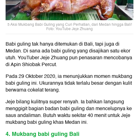
5 Aksi Mukbang Babi Guling yang Curi Perhatian, dari Medan hingga Bali!
Foto: YouTube Jeje Zhuang
Babi guling tak hanya ditemukan di Bali, tapi juga di
Medan. Di sana ada babi guling yang disajikan satu ekor
utuh. YouTuber Jeje Zhuang pun penasaran mencobanya
di Apin Shiobak Percut.
Pada 29 Oktober 2020, ia menunjukkan momen mukbang
babi guling ini. Ukurannya tidak terlalu besar dengan kulit
berwarna cokelat terang.
Jeje bilang kulitnya super renyah. Ia bahkan langsung
menggigit bagian badan babi guling dan mencelupnya ke
saus andaliman. Butuh waktu sekitar 40 menit untuk Jeje
mukbang babi guling khas Medan ini.
4. Mukbang babi guling Bali