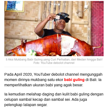
5 Aksi Mukbang Babi Guling yang Curi Perhatian, dari Medan hingga Bali!
Foto: YouTube debolot channel
Pada April 2020, YouTuber debolot channel mengunggah
babi guling
momen dirinya mukbang satu ekor
di Bali. Ia
memperlihatkan ukuran babi yang agak besar.
Ia kemudian melahap daging dan kulit babi guling dengan
celupan sambal kecap dan sambal sei. Ada juga
pelengkap lalapan segar.