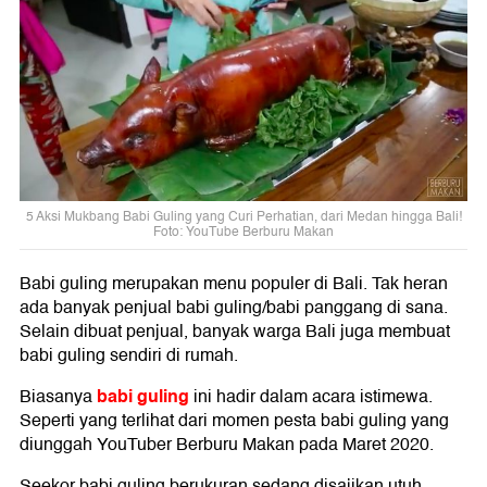
5 Aksi Mukbang Babi Guling yang Curi Perhatian, dari Medan hingga Bali!
Foto: YouTube Berburu Makan
Babi guling merupakan menu populer di Bali. Tak heran
ada banyak penjual babi guling/babi panggang di sana.
Selain dibuat penjual, banyak warga Bali juga membuat
babi guling sendiri di rumah.
babi guling
Biasanya
ini hadir dalam acara istimewa.
Seperti yang terlihat dari momen pesta babi guling yang
diunggah YouTuber Berburu Makan pada Maret 2020.
Seekor babi guling berukuran sedang disajikan utuh