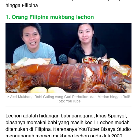
hingga Filipina.
1. Orang Filipina mukbang lechon
5 Aksi Mukbang Babi Guling yang Curi Perhatian, dari Medan hingga Bali!
Foto: YouTube
Lechon adalah hidangan babi panggang, khas Spanyol,
biasanya memakai babi yang masih kecil. Lechon mudah
ditemukan di Filipina. Karenanya YouTuber Bisaya Studio
mengunggah momen mukbang lechon pada Juli 2020.