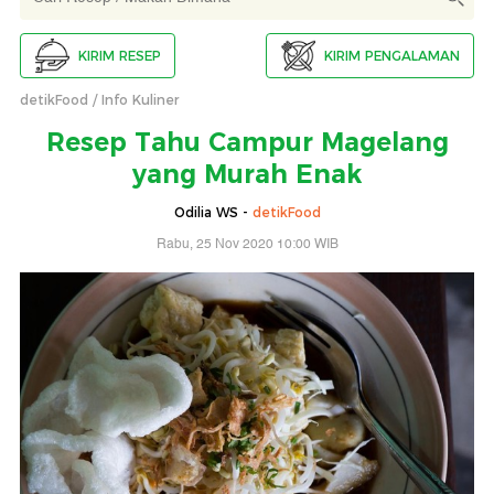
KIRIM RESEP
KIRIM PENGALAMAN
detikFood
Info Kuliner
Resep Tahu Campur Magelang
yang Murah Enak
Odilia WS -
detikFood
Rabu, 25 Nov 2020 10:00 WIB