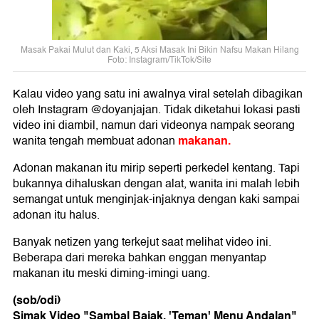
Masak Pakai Mulut dan Kaki, 5 Aksi Masak Ini Bikin Nafsu Makan Hilang
Foto: Instagram/TikTok/Site
Kalau video yang satu ini awalnya viral setelah dibagikan
oleh Instagram @doyanjajan. Tidak diketahui lokasi pasti
video ini diambil, namun dari videonya nampak seorang
makanan.
wanita tengah membuat adonan
Adonan makanan itu mirip seperti perkedel kentang. Tapi
bukannya dihaluskan dengan alat, wanita ini malah lebih
semangat untuk menginjak-injaknya dengan kaki sampai
adonan itu halus.
Banyak netizen yang terkejut saat melihat video ini.
Beberapa dari mereka bahkan enggan menyantap
makanan itu meski diming-imingi uang.
(sob/odi)
Simak Video "
Sambal Bajak, 'Teman' Menu Andalan
"