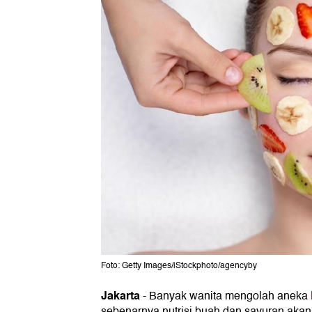
Foto: Getty Images/iStockphoto/agencyby
Jakarta
-
Banyak wanita mengolah aneka
sebenarnya nutrisi buah dan sayuran akan 