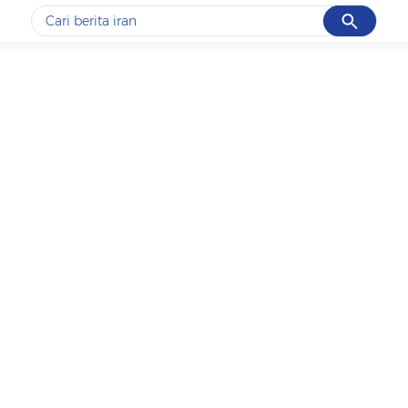
Cancel
Yang sedang ramai dicari
#1
piala presiden 2026
#2
prabowo
#3
gempa hari ini
#4
demo
#5
iran
Promoted
Terakhir yang dicari
Loading...