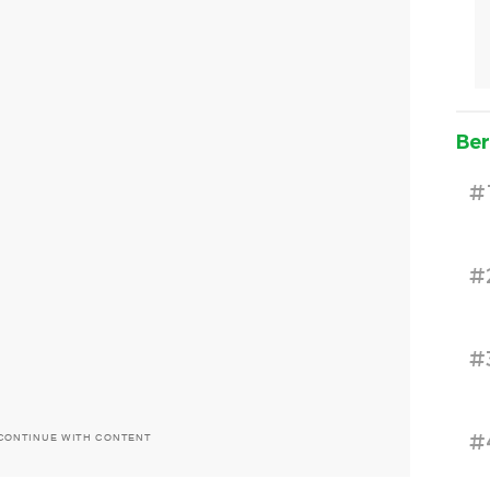
Ber
#
#
#
#
CONTINUE WITH CONTENT