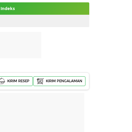
Indeks
KIRIM RESEP
KIRIM PENGALAMAN