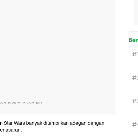
Ber
#
#
#
CONTINUE WITH CONTENT
film Star Wars banyak ditampilkan adegan dengan
#
penasaran.