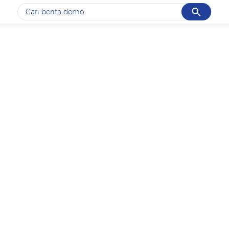
Cancel
Yang sedang ramai dicari
#1
piala presiden 2026
#2
prabowo
#3
gempa hari ini
#4
demo
#5
iran
Promoted
Terakhir yang dicari
Loading...