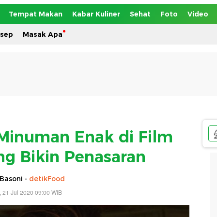
Tempat Makan
Kabar Kuliner
Sehat
Foto
Video
esep
Masak Apa
Minuman Enak di Film
ng Bikin Penasaran
Basoni -
detikFood
, 21 Jul 2020 09:00 WIB