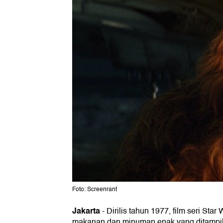
Foto: Screenrant
Jakarta
-
Dirilis tahun 1977, film seri St
makanan dan minuman enak yang ditampil