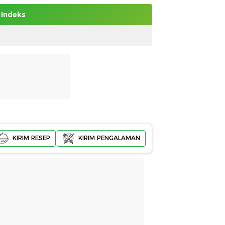
Indeks
KIRIM RESEP
KIRIM PENGALAMAN