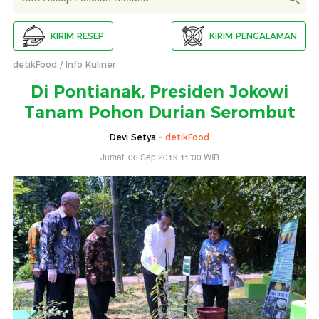
KIRIM RESEP
KIRIM PENGALAMAN
detikFood
Info Kuliner
Di Pontianak, Presiden Jokowi
Tanam Pohon Durian Serombut
Devi Setya -
detikFood
Jumat, 06 Sep 2019 11:00 WIB