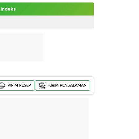
Indeks
KIRIM RESEP
KIRIM PENGALAMAN