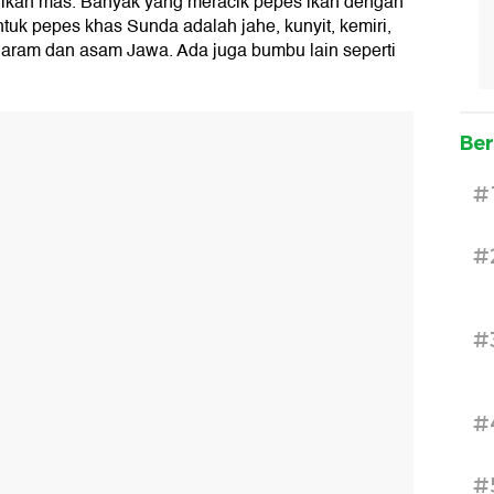
 ikan mas. Banyak yang meracik pepes ikan dengan
tuk pepes khas Sunda adalah jahe, kunyit, kemiri,
garam dan asam Jawa. Ada juga bumbu lain seperti
Ber
#
#
#
#
#