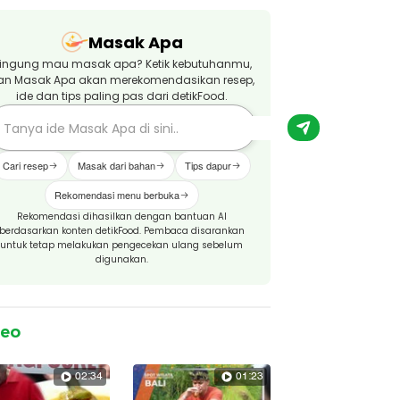
Masak Apa
ingung mau masak apa? Ketik kebutuhanmu,
an Masak Apa akan merekomendasikan resep,
ide dan tips paling pas dari detikFood.
Cari resep
Masak dari bahan
Tips dapur
Rekomendasi menu berbuka
Rekomendasi dihasilkan dengan bantuan AI
berdasarkan konten detikFood. Pembaca disarankan
untuk tetap melakukan pengecekan ulang sebelum
digunakan.
deo
02:34
01:23