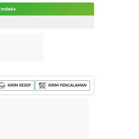
Indeks
KIRIM RESEP
KIRIM PENGALAMAN