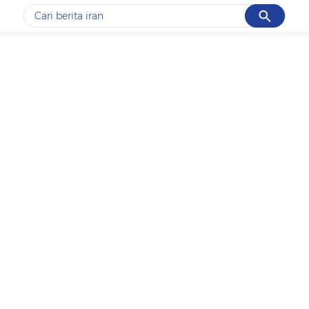
Cancel
Yang sedang ramai dicari
#1
gempa hari ini
#2
gempa
#3
iran
#4
demo
#5
prabowo
Promoted
Terakhir yang dicari
Loading...