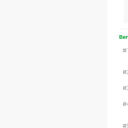
Ber
#
#
#
#
#