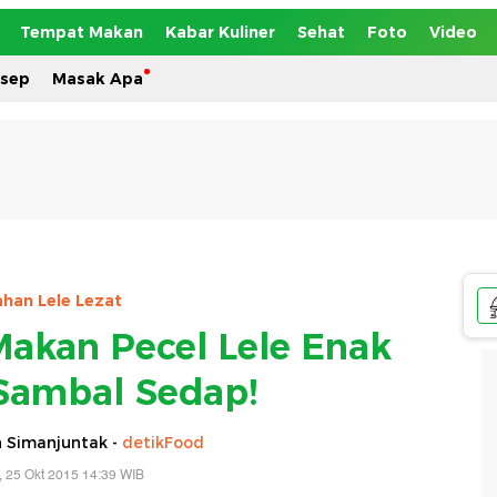
Tempat Makan
Kabar Kuliner
Sehat
Foto
Video
esep
Masak Apa
ahan Lele Lezat
Makan Pecel Lele Enak
Sambal Sedap!
n Simanjuntak -
detikFood
 25 Okt 2015 14:39 WIB