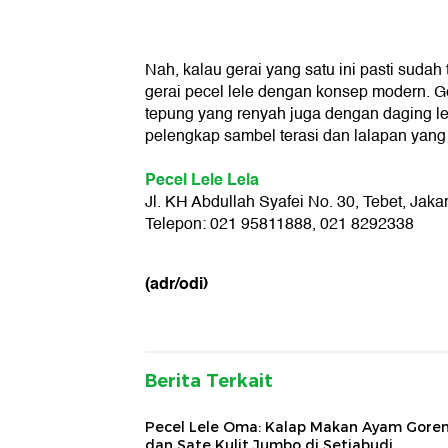
Nah, kalau gerai yang satu ini pasti sudah 
gerai pecel lele dengan konsep modern. G
tepung yang renyah juga dengan daging lel
pelengkap sambel terasi dan lalapan yang
Pecel Lele Lela
Jl. KH Abdullah Syafei No. 30, Tebet, Jakar
Telepon: 021 95811888, 021 8292338
(adr/odi)
Berita Terkait
Pecel Lele Oma: Kalap Makan Ayam Gore
dan Sate Kulit Jumbo di Setiabudi