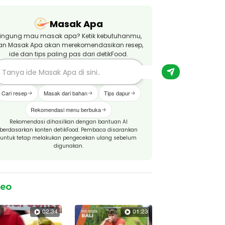
Masak Apa
ingung mau masak apa? Ketik kebutuhanmu,
an Masak Apa akan merekomendasikan resep,
ide dan tips paling pas dari detikFood.
Cari resep
Masak dari bahan
Tips dapur
Rekomendasi menu berbuka
Rekomendasi dihasilkan dengan bantuan AI
berdasarkan konten detikFood. Pembaca disarankan
untuk tetap melakukan pengecekan ulang sebelum
digunakan.
deo
02:34
01:23