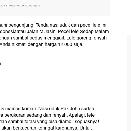
CONTINUE WITH CONTENT
hi pengunjung. Tenda nasi uduk dan pecel lele ini
ndonesiaatau Jalan M Jasin. Pecel lele Sedap Malam
t dengan sambal pedas menggigit. Lele goreng renyah
 Anda nikmati dengan harga 12.000 saja.
n
us mampir kemari. Nasi uduk Pak John sudah
a berukuran sedang dan renyah. Apalagi, lele
dan sambal terasi yang bisa diambil sepuasnya!
a akan berkucuran keringat karenanya. Untuk