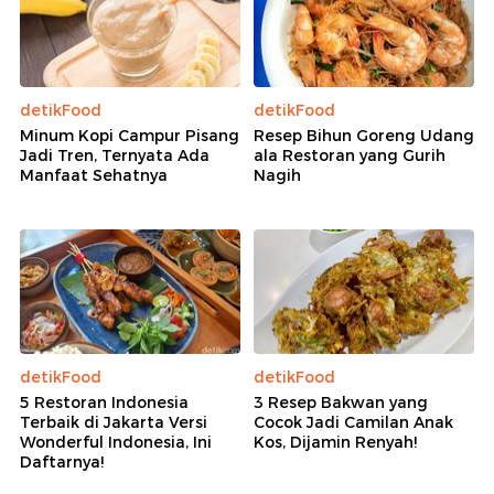
detikFood
detikFood
Minum Kopi Campur Pisang
Resep Bihun Goreng Udang
Jadi Tren, Ternyata Ada
ala Restoran yang Gurih
Manfaat Sehatnya
Nagih
detikFood
detikFood
5 Restoran Indonesia
3 Resep Bakwan yang
Terbaik di Jakarta Versi
Cocok Jadi Camilan Anak
Wonderful Indonesia, Ini
Kos, Dijamin Renyah!
Daftarnya!