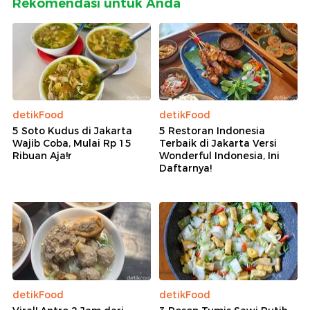
Rekomendasi untuk Anda
detikFood
detikFood
5 Soto Kudus di Jakarta
5 Restoran Indonesia
Wajib Coba, Mulai Rp 15
Terbaik di Jakarta Versi
Ribuan Aja!r
Wonderful Indonesia, Ini
Daftarnya!
detikFood
detikFood