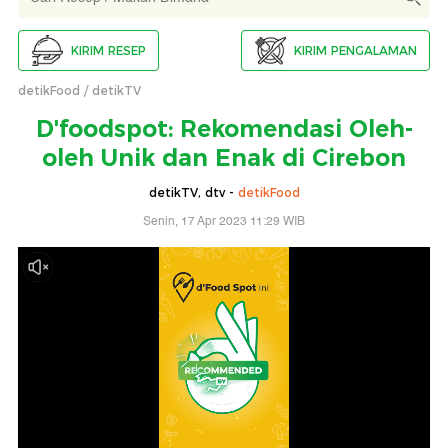
KIRIM RESEP
KIRIM PENGALAMAN
detikFood
detikTV
D'foodspot: Rekomendasi Oleh-
oleh Unik dan Enak di Cirebon
detikTV, dtv -
detikFood
Senin, 17 Apr 2023 11:29 WIB