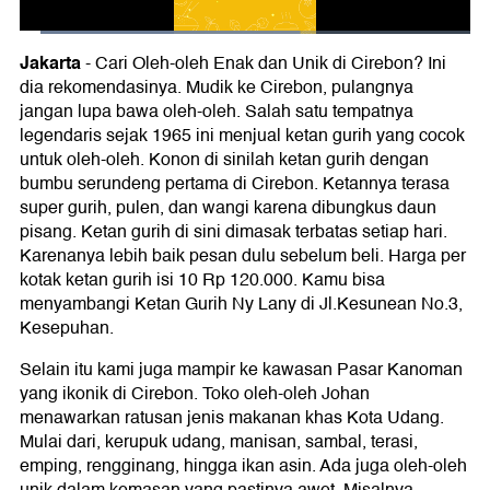
Jakarta
- Cari Oleh-oleh Enak dan Unik di Cirebon? Ini
dia rekomendasinya. Mudik ke Cirebon, pulangnya
jangan lupa bawa oleh-oleh. Salah satu tempatnya
legendaris sejak 1965 ini menjual ketan gurih yang cocok
untuk oleh-oleh. Konon di sinilah ketan gurih dengan
bumbu serundeng pertama di Cirebon. Ketannya terasa
super gurih, pulen, dan wangi karena dibungkus daun
pisang. Ketan gurih di sini dimasak terbatas setiap hari.
Karenanya lebih baik pesan dulu sebelum beli. Harga per
kotak ketan gurih isi 10 Rp 120.000. Kamu bisa
menyambangi Ketan Gurih Ny Lany di Jl.Kesunean No.3,
Kesepuhan.
Selain itu kami juga mampir ke kawasan Pasar Kanoman
yang ikonik di Cirebon. Toko oleh-oleh Johan
menawarkan ratusan jenis makanan khas Kota Udang.
Mulai dari, kerupuk udang, manisan, sambal, terasi,
emping, rengginang, hingga ikan asin. Ada juga oleh-oleh
unik dalam kemasan yang pastinya awet. Misalnya