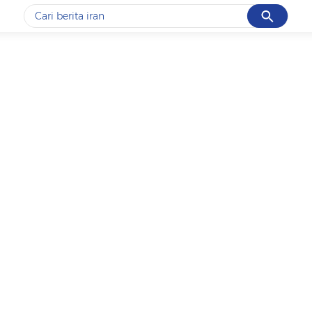
Cancel
Yang sedang ramai dicari
#1
data live draw sgp
#2
kebakaran
#3
prabowo
#4
iran
#5
gempa hari ini
Promoted
Terakhir yang dicari
Loading...