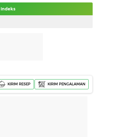
Indeks
KIRIM RESEP
KIRIM PENGALAMAN