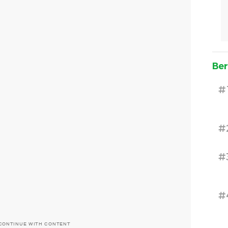
Ber
#
#
#
#
CONTINUE WITH CONTENT