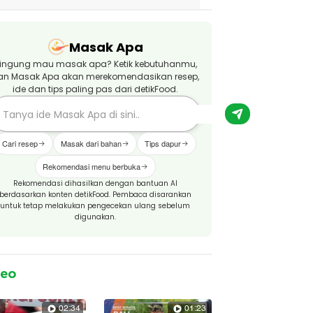
Masak Apa
ingung mau masak apa? Ketik kebutuhanmu,
an Masak Apa akan merekomendasikan resep,
ide dan tips paling pas dari detikFood.
Cari resep
Masak dari bahan
Tips dapur
Rekomendasi menu berbuka
Rekomendasi dihasilkan dengan bantuan AI
berdasarkan konten detikFood. Pembaca disarankan
untuk tetap melakukan pengecekan ulang sebelum
digunakan.
deo
02:34
01:23