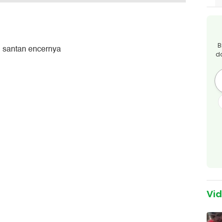
B
an santan encernya
d
Vi