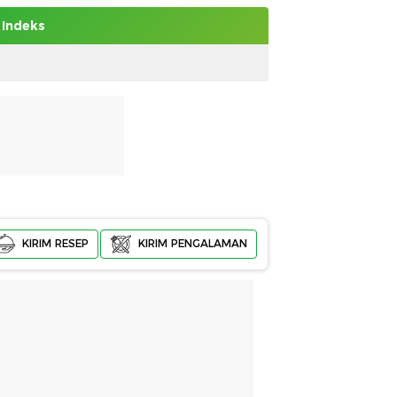
Indeks
KIRIM RESEP
KIRIM PENGALAMAN