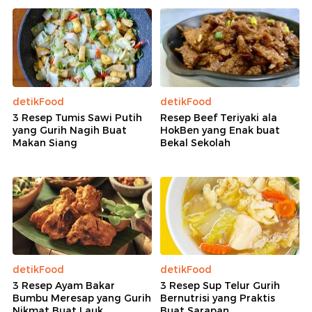
detikFood
detikFood
3 Resep Tumis Sawi Putih
Resep Beef Teriyaki ala
yang Gurih Nagih Buat
HokBen yang Enak buat
Makan Siang
Bekal Sekolah
detikFood
detikFood
3 Resep Ayam Bakar
3 Resep Sup Telur Gurih
Bumbu Meresap yang Gurih
Bernutrisi yang Praktis
Nikmat Buat Lauk
Buat Sarapan