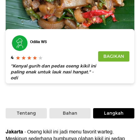
Foto: Getty Images
Odilia WS
BAGIKAN
4
"Kenyal gurih dan pedas oseng kikil ini
paling enak untuk lauk nasi hangat." -
odi
Tentang
Bahan
Langkah
Jakarta
-
Oseng kikil ini jadi menu favorit warteg.
Meskipun sederhana bumbunya olahan kikil ini sedap