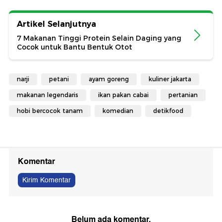
Artikel Selanjutnya
7 Makanan Tinggi Protein Selain Daging yang
Cocok untuk Bantu Bentuk Otot
narji
petani
ayam goreng
kuliner jakarta
makanan legendaris
ikan pakan cabai
pertanian
hobi bercocok tanam
komedian
detikfood
Komentar
Kirim Komentar
Belum ada komentar.