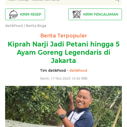
KIRIM RESEP
KIRIM PENGALAMAN
detikFood
Berita Boga
Berita Terpopuler
Kiprah Narji Jadi Petani hingga 5
Ayam Goreng Legendaris di
Jakarta
Tim detikFood -
detikFood
Senin, 17 Nov 2025 10:30 WIB