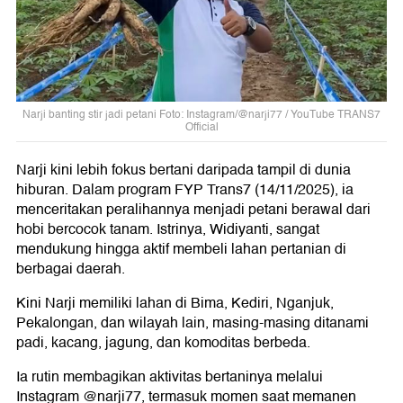
Narji banting stir jadi petani Foto: Instagram/@narji77 / YouTube TRANS7
Official
Narji kini lebih fokus bertani daripada tampil di dunia
hiburan. Dalam program FYP Trans7 (14/11/2025), ia
menceritakan peralihannya menjadi petani berawal dari
hobi bercocok tanam. Istrinya, Widiyanti, sangat
mendukung hingga aktif membeli lahan pertanian di
berbagai daerah.
Kini Narji memiliki lahan di Bima, Kediri, Nganjuk,
Pekalongan, dan wilayah lain, masing-masing ditanami
padi, kacang, jagung, dan komoditas berbeda.
Ia rutin membagikan aktivitas bertaninya melalui
Instagram @narji77, termasuk momen saat memanen