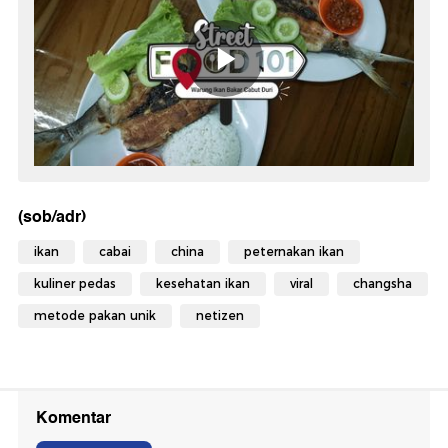
(sob/adr)
ikan
cabai
china
peternakan ikan
kuliner pedas
kesehatan ikan
viral
changsha
metode pakan unik
netizen
Komentar