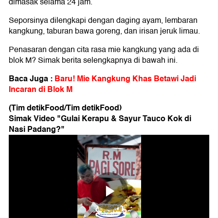
dimasak selama 24 jam.
Seporsinya dilengkapi dengan daging ayam, lembaran
kangkung, taburan bawa goreng, dan irisan jeruk limau.
Penasaran dengan cita rasa mie kangkung yang ada di
blok M? Simak berita selengkapnya di bawah ini.
Baca Juga :
Baru! Mie Kangkung Khas Betawi Jadi
Incaran di Blok M
(Tim detikFood/Tim detikFood)
Simak Video "
Gulai Kerapu & Sayur Tauco Kok di
Nasi Padang?
"