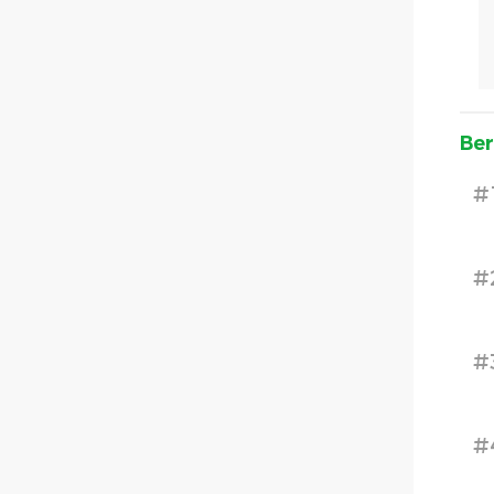
Ber
#
#
#
#