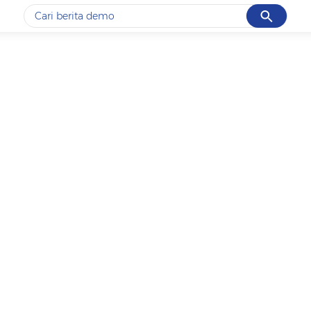
Cancel
Yang sedang ramai dicari
#1
piala presiden 2026
#2
prabowo
#3
gempa hari ini
#4
demo
#5
iran
Promoted
Terakhir yang dicari
Loading...