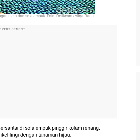
ngan meja dan sofa empuk. Foto: Detikcom / Atiqa Rana
DVERTISEMENT
bersantai di sofa empuk pinggir kolam renang.
kelilingi dengan tanaman hijau.