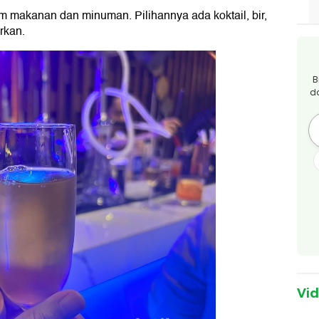
m makanan dan minuman. Pilihannya ada koktail, bir,
rkan.
B
d
Vi