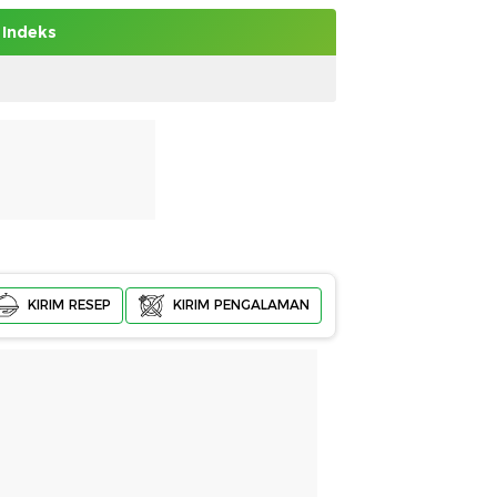
Indeks
KIRIM RESEP
KIRIM PENGALAMAN