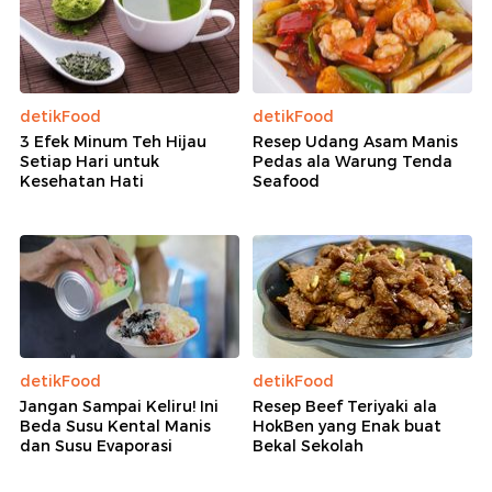
detikFood
detikFood
3 Efek Minum Teh Hijau
Resep Udang Asam Manis
Setiap Hari untuk
Pedas ala Warung Tenda
Kesehatan Hati
Seafood
detikFood
detikFood
Jangan Sampai Keliru! Ini
Resep Beef Teriyaki ala
Beda Susu Kental Manis
HokBen yang Enak buat
dan Susu Evaporasi
Bekal Sekolah