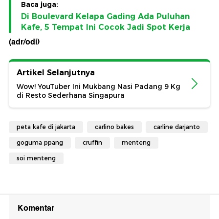
Baca juga:
Di Boulevard Kelapa Gading Ada Puluhan
Kafe, 5 Tempat Ini Cocok Jadi Spot Kerja
(adr/odi)
Artikel Selanjutnya
Wow! YouTuber Ini Mukbang Nasi Padang 9 Kg
di Resto Sederhana Singapura
peta kafe di jakarta
carlino bakes
carline darjanto
goguma ppang
cruffin
menteng
soi menteng
Komentar