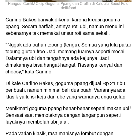
Hangout Cantik! Cicip Goguma Ppang dan Cruffin di Kafe ala Seoul Foto:
detikfood
Carlino Bakes banyak dikenal karena kreasi goguma
ppang. Secara harfiah, artinya roti ubi, namun menu ini
sebenarnya tak memakai unsur roti sama sekali.
"Nggak ada bahan tepung (terigu). Semua yang kita pakai
tepung gluten-free. Jadi memang luarnya seperti mochi.
Dalamnya ubi dan tengahnya ada kejunya. Jadi
dimakannya bisa hangat-hangat. Rasanya kenyal dan
cheesy," kata Carline.
Di kafe Carlino Bakes, goguma ppang dijual Rp 21 ribu
per buah, namun minimal beli dua buah. Variannya ada
klasik yaitu isi keju dan ube yang warnanya ungu gelap.
Menikmati goguma ppang benar-benar seperti makan ubi!
Sensasi saat memoteknya dengan tanganpun seperti
layaknya membelah ubi jalar.
Pada varian klasik, rasa manisnya lembut dengan