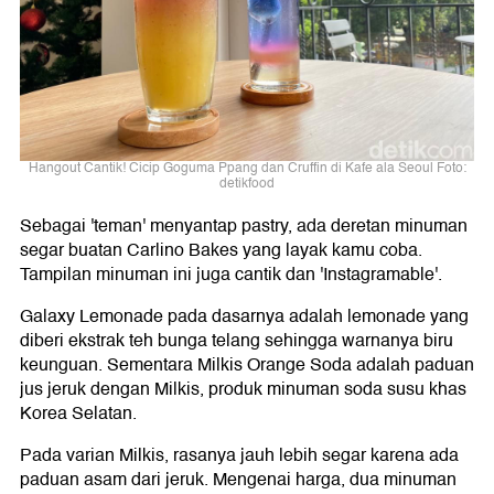
Hangout Cantik! Cicip Goguma Ppang dan Cruffin di Kafe ala Seoul Foto:
detikfood
Sebagai 'teman' menyantap pastry, ada deretan minuman
segar buatan Carlino Bakes yang layak kamu coba.
Tampilan minuman ini juga cantik dan 'Instagramable'.
Galaxy Lemonade pada dasarnya adalah lemonade yang
diberi ekstrak teh bunga telang sehingga warnanya biru
keunguan. Sementara Milkis Orange Soda adalah paduan
jus jeruk dengan Milkis, produk minuman soda susu khas
Korea Selatan.
Pada varian Milkis, rasanya jauh lebih segar karena ada
paduan asam dari jeruk. Mengenai harga, dua minuman