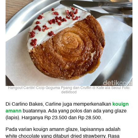
Hangout Cantik! Cicip Goguma Ppang dan Cruffin di Kafe ala Seoul Foto:
detikfood
kouign
Di Carlino Bakes, Carline juga memperkenalkan
amann
buatannya. Ada yang polos dan ada yang glaze
(lapis). Harganya Rp 23.500 dan Rp 28.500.
Pada varian kouign amann glaze, lapisannya adalah
white chocolate yang ditaburi dried strawberry. Rasa