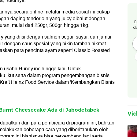
," tuturnya.
ya secara online melalui media sosial ini cukup
ngan daging tenderloin yang juicy dibalut dengan
B
ran, mulai dari 250gr, 500gr, hingga 1kg.
d
y yang diisi dengan salmon segar, sayur, dan jamur
ir dengan saus spesial yang bikin tambah nikmat.
askan para pencinta ayam seperti Classic Roasted
an usaha Hungy.inc hingga kini. Untuk
 ikut serta dalam program pengembangan bisnis
h Kraft Heinz Food Service dalam 'Kembangkan Bisnis
 Burnt Cheesecake Ada di Jabodetabek
Vi
dapatkan dari para pembicara di program ini, bahkan
 melakukan beberapa cara yang diberitahukan oleh
rogram ini bisnisnya bisa berkembang lagi serta