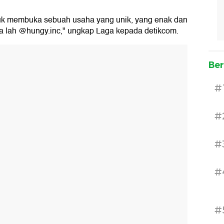
uk membuka sebuah usaha yang unik, yang enak dan
pta lah @hungy.inc," ungkap Laga kepada detikcom.
Ber
#
#
#
#
#