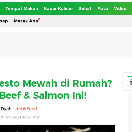
Tempat Makan
Kabar Kuliner
Sehat
Foto
Video
esep
Masak Apa
Resto Mewah di Rumah?
Beef & Salmon Ini!
 Dyah -
detikFood
 21 Nov 2021 14:26 WIB