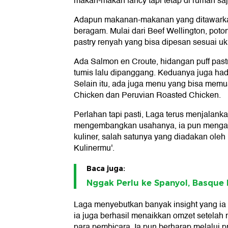
makan-makan fancy tapi tetap di rumah saja
Adapun makanan-makanan yang ditawarkann
beragam. Mulai dari Beef Wellington, poto
pastry renyah yang bisa dipesan sesuai uku
Ada Salmon en Croute, hidangan puff pastr
tumis lalu dipanggang. Keduanya juga had
Selain itu, ada juga menu yang bisa memu
Chicken dan Peruvian Roasted Chicken.
Perlahan tapi pasti, Laga terus menjalank
mengembangkan usahanya, ia pun mengaku
kuliner, salah satunya yang diadakan ole
Kulinermu'.
Baca juga:
Nggak Perlu ke Spanyol, Basque
Laga menyebutkan banyak insight yang ia 
ia juga berhasil menaikkan omzet setelah
para pembicara. Ia pun berharap melalui p