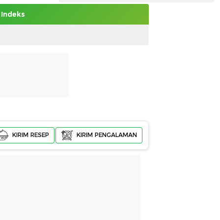
Indeks
KIRIM RESEP
KIRIM PENGALAMAN