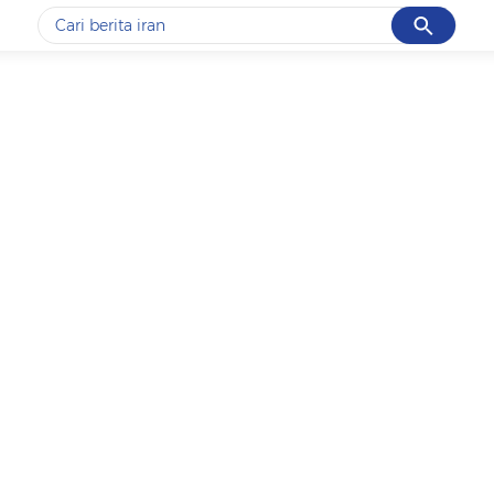
Cancel
Yang sedang ramai dicari
#1
data live draw sgp
#2
gempa hari ini
#3
prabowo
#4
iran
#5
demo
Promoted
Terakhir yang dicari
Loading...