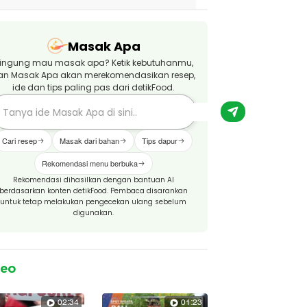
Masak Apa
ingung mau masak apa? Ketik kebutuhanmu,
an Masak Apa akan merekomendasikan resep,
ide dan tips paling pas dari detikFood.
Cari resep
Masak dari bahan
Tips dapur
Rekomendasi menu berbuka
Rekomendasi dihasilkan dengan bantuan AI
berdasarkan konten detikFood. Pembaca disarankan
untuk tetap melakukan pengecekan ulang sebelum
digunakan.
deo
02:34
01:23