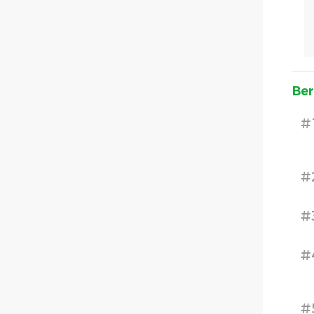
Ber
#
#
#
#
#