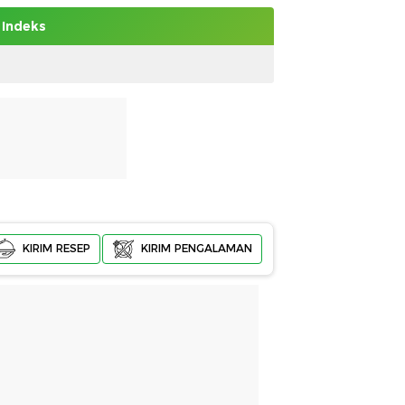
Indeks
KIRIM RESEP
KIRIM PENGALAMAN