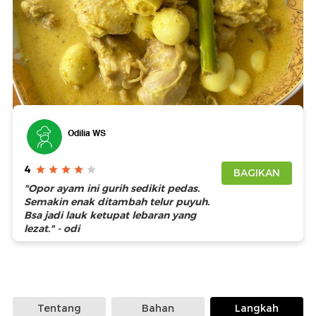
Foto: Detikfood
Odilia WS
4
BAGIKAN
"Opor ayam ini gurih sedikit pedas.
Semakin enak ditambah telur puyuh.
Bsa jadi lauk ketupat lebaran yang
lezat." - odi
Tentang
Bahan
Langkah