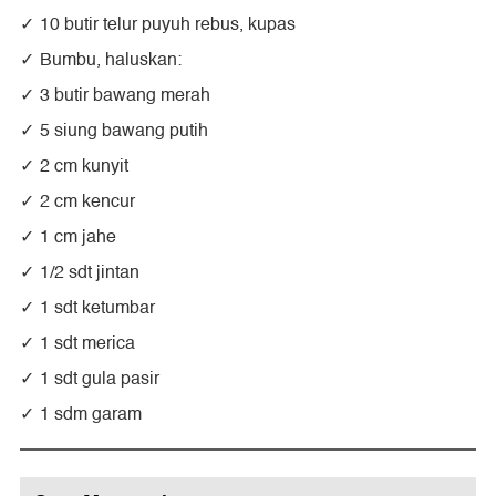
10 butir telur puyuh rebus, kupas
Bumbu, haluskan:
3 butir bawang merah
5 siung bawang putih
2 cm kunyit
2 cm kencur
1 cm jahe
1/2 sdt jintan
1 sdt ketumbar
1 sdt merica
1 sdt gula pasir
1 sdm garam