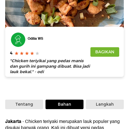
Foto: Detikfood
Odilia WS
BAGIKAN
4
"Chicken teriyikai yang pedas manis
dan gurih ini gampang dibuat. Bisa jadi
lauk bekal." - odi
Tentang
Bahan
Langkah
Jakarta
-
Chicken teriyaki merupakan lauk populer yang
disukai banyak orang. Kali ini dibuat versi pedas