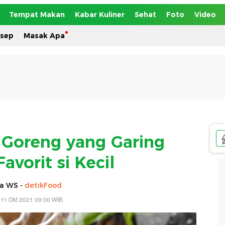
Tempat Makan
Kabar Kuliner
Sehat
Foto
Video
esep
Masak Apa
Goreng yang Garing
avorit si Kecil
ia WS -
detikFood
 11 Okt 2021 09:00 WIB