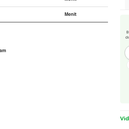
Menit
B
d
yam
Vi