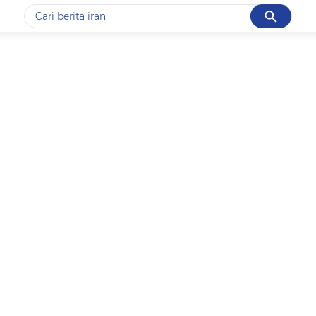
Cancel
Yang sedang ramai dicari
#1
gempa hari ini
#2
gempa
#3
prabowo
#4
iran
#5
demo
Promoted
Terakhir yang dicari
Loading...