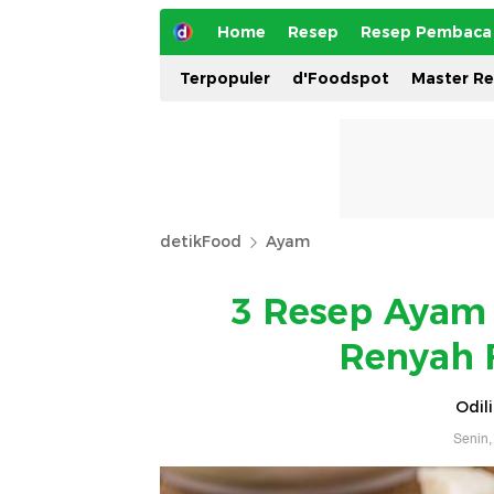
Home
Resep
Resep Pembaca
Terpopuler
d'Foodspot
Master R
detikFood
Ayam
3 Resep Ayam 
Renyah F
Odil
Senin,