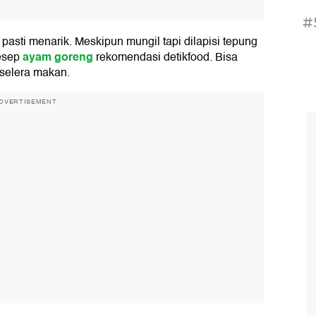
#
asti menarik. Meskipun mungil tapi dilapisi tepung
ayam goreng
resep
rekomendasi detikfood. Bisa
rselera makan.
DVERTISEMENT