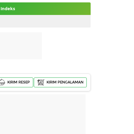
Indeks
KIRIM RESEP
KIRIM PENGALAMAN