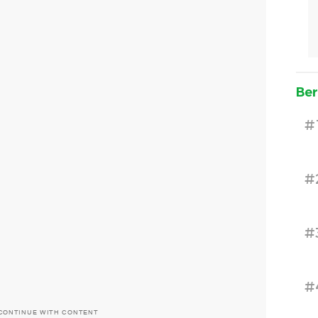
Ber
#
#
#
#
CONTINUE WITH CONTENT