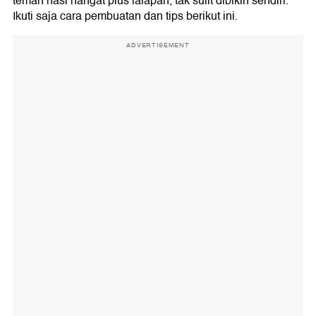
teman nasi hangat plus lalapan, tak sulit dibikin sendiri.
Ikuti saja cara pembuatan dan tips berikut ini.
ADVERTISEMENT