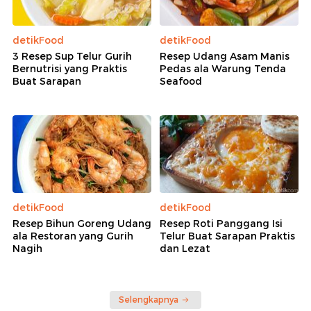
detikFood
detikFood
3 Resep Sup Telur Gurih
Resep Udang Asam Manis
Bernutrisi yang Praktis
Pedas ala Warung Tenda
Buat Sarapan
Seafood
detikFood
detikFood
Resep Bihun Goreng Udang
Resep Roti Panggang Isi
ala Restoran yang Gurih
Telur Buat Sarapan Praktis
Nagih
dan Lezat
Selengkapnya