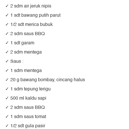
2 sdm air jeruk nipis
1 sdt bawang putih parut
1/2 sdt merica bubuk
2 sdm saus BBQ
1 sdt garam
2 sdm mentega
Saus :
1 sdm mentega
20 g bawang bombay, cincang halus
1 sdm tepung terigu
500 ml kaldu sapi
2 sdm saus BBQ
1 sdm saus tomat
1/2 sdt gula pasir