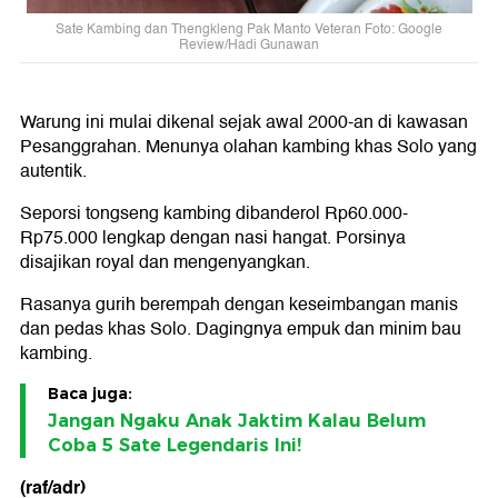
Sate Kambing dan Thengkleng Pak Manto Veteran Foto: Google
Review/Hadi Gunawan
Warung ini mulai dikenal sejak awal 2000-an di kawasan
Pesanggrahan. Menunya olahan kambing khas Solo yang
autentik.
Seporsi tongseng kambing dibanderol Rp60.000-
Rp75.000 lengkap dengan nasi hangat. Porsinya
disajikan royal dan mengenyangkan.
Rasanya gurih berempah dengan keseimbangan manis
dan pedas khas Solo. Dagingnya empuk dan minim bau
kambing.
Baca juga:
Jangan Ngaku Anak Jaktim Kalau Belum
Coba 5 Sate Legendaris Ini!
(raf/adr)