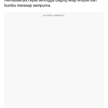
memasaknya cepat sehingga daging tetap empuk dan
bumbu meresap sempurna.
ADVERTISEMENT