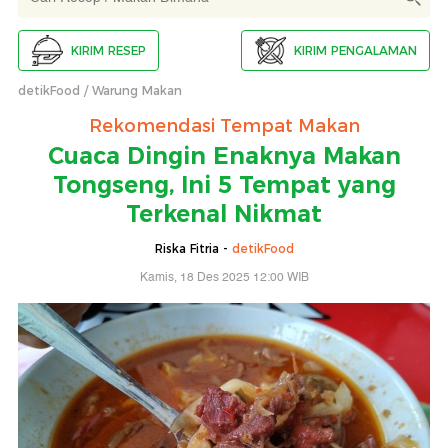
KIRIM RESEP
KIRIM PENGALAMAN
detikFood
Warung Makan
Rekomendasi Tempat Makan
Cuaca Dingin Enaknya Makan
Tongseng, Ini 5 Tempat yang
Terkenal Nikmat
Riska Fitria -
detikFood
Kamis, 18 Des 2025 12:00 WIB