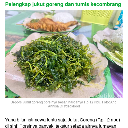
Pelengkap jukut goreng dan tumis kecombrang
Seporsi jukut goreng porsinya besar, harganya Rp 12 ribu. Foto: Andi
Annisa DR/detikfood
Yang bikin istimewa tentu saja Jukut Goreng (Rp 12 ribu)
di sini! Porsinya banyak, tekstur selada airnya lumayan