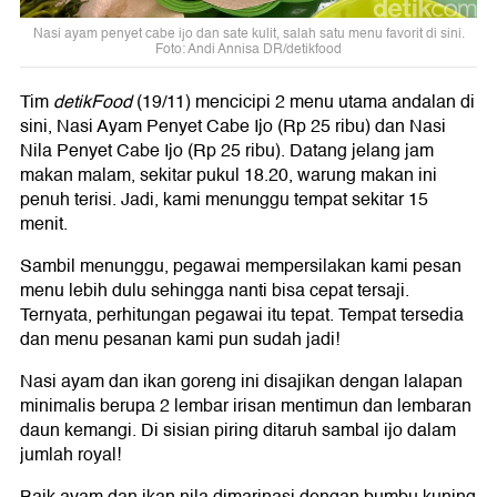
Nasi ayam penyet cabe ijo dan sate kulit, salah satu menu favorit di sini.
Foto: Andi Annisa DR/detikfood
Tim
detikFood
(19/11) mencicipi 2 menu utama andalan di
sini, Nasi Ayam Penyet Cabe Ijo (Rp 25 ribu) dan Nasi
Nila Penyet Cabe Ijo (Rp 25 ribu). Datang jelang jam
makan malam, sekitar pukul 18.20, warung makan ini
penuh terisi. Jadi, kami menunggu tempat sekitar 15
menit.
Sambil menunggu, pegawai mempersilakan kami pesan
menu lebih dulu sehingga nanti bisa cepat tersaji.
Ternyata, perhitungan pegawai itu tepat. Tempat tersedia
dan menu pesanan kami pun sudah jadi!
Nasi ayam dan ikan goreng ini disajikan dengan lalapan
minimalis berupa 2 lembar irisan mentimun dan lembaran
daun kemangi. Di sisian piring ditaruh sambal ijo dalam
jumlah royal!