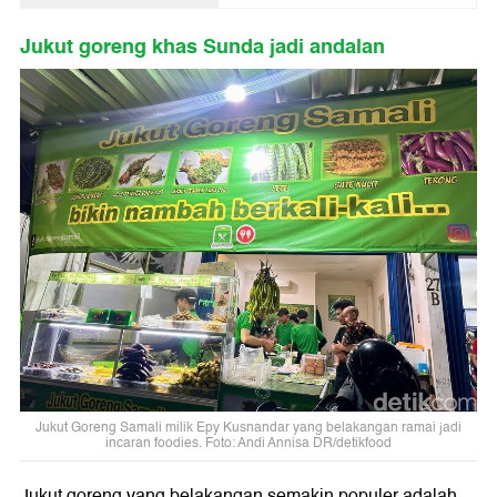
Jukut goreng khas Sunda jadi andalan
Jukut Goreng Samali milik Epy Kusnandar yang belakangan ramai jadi
incaran foodies. Foto: Andi Annisa DR/detikfood
Jukut goreng yang belakangan semakin populer adalah