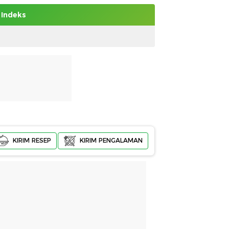
Indeks
KIRIM RESEP
KIRIM PENGALAMAN