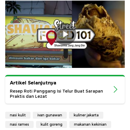
Artikel Selanjutnya
Resep Roti Panggang Isi Telur Buat Sarapan
Praktis dan Lezat
nasi kulit
ivan gunawan
kuliner jakarta
nasi rames
kulit goreng
makanan kekinian