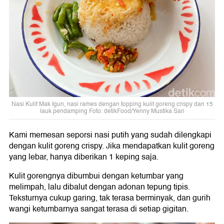
Nasi Kulit Mak Igun, nasi rames dengan topping kulit goreng crispy dan 15
lauk pendamping Foto: detikFood/Yenny Mustika Sari
Kami memesan seporsi nasi putih yang sudah dilengkapi
dengan kulit goreng crispy. Jika mendapatkan kulit goreng
yang lebar, hanya diberikan 1 keping saja.
Kulit gorengnya dibumbui dengan ketumbar yang
melimpah, lalu dibalut dengan adonan tepung tipis.
Teksturnya cukup garing, tak terasa berminyak, dan gurih
wangi ketumbarnya sangat terasa di setiap gigitan.