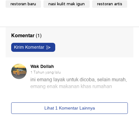
restoran baru
nasi kulit mak igun
restoran artis