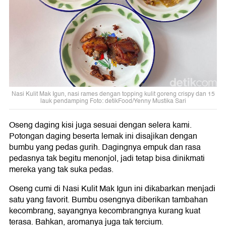
Nasi Kulit Mak Igun, nasi rames dengan topping kulit goreng crispy dan 15
lauk pendamping Foto: detikFood/Yenny Mustika Sari
Oseng daging kisi juga sesuai dengan selera kami.
Potongan daging beserta lemak ini disajikan dengan
bumbu yang pedas gurih. Dagingnya empuk dan rasa
pedasnya tak begitu menonjol, jadi tetap bisa dinikmati
mereka yang tak suka pedas.
Oseng cumi di Nasi Kulit Mak Igun ini dikabarkan menjadi
satu yang favorit. Bumbu osengnya diberikan tambahan
kecombrang, sayangnya kecombrangnya kurang kuat
terasa. Bahkan, aromanya juga tak tercium.