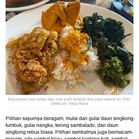
Bisa pesan nasi rames atau nasi putih tambah lauk pauk seperti ini, Foto:
Detikcom / Atiqa Rana
Pilihan sayurnya beragam, mulai dari gulai daun singkong
tumbuk, gulai nangka, terong sambalado, dan daun
singkong rebus biasa. Pilihan sambalnya juga bermacam-