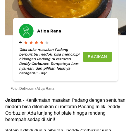
Atiqa Rana
4
“Jika suka masakan Padang
berbumbu medok, bisa mencicipi
BAGIKAN
hidangan Padang di restoran
Deddy Corbuzier. Tempatnya luas,
nyaman, dan pilihan lauknya
beragam!” - aqr
Foto: Detikcom / Atiqa Rana
Jakarta
-
Kenikmatan masakan Padang dengan sentuhan
modern bisa ditemukan di restoran Padang milik Deddy
Corbuzier. Ada tunjang hot plate hingga rendang
berempah sedap di sini!
Selain aktif di dunia hiburan, Deddy Corbuzier juga