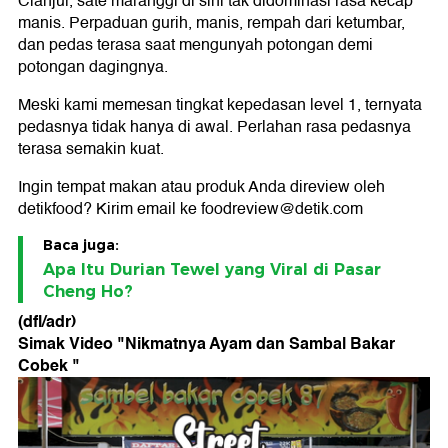
Cianjur, sate maranggi di sini tak didominasi rasa kecap
manis. Perpaduan gurih, manis, rempah dari ketumbar,
dan pedas terasa saat mengunyah potongan demi
potongan dagingnya.
Meski kami memesan tingkat kepedasan level 1, ternyata
pedasnya tidak hanya di awal. Perlahan rasa pedasnya
terasa semakin kuat.
Ingin tempat makan atau produk Anda direview oleh
detikfood? Kirim email ke foodreview@detik.com
Baca juga:
Apa Itu Durian Tewel yang Viral di Pasar
Cheng Ho?
(dfl/adr)
Simak Video "
Nikmatnya Ayam dan Sambal Bakar
Cobek
"