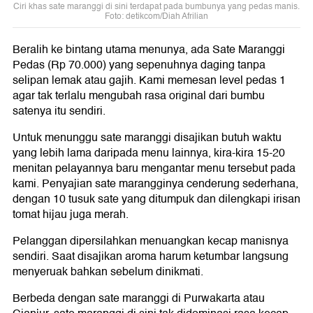
Ciri khas sate maranggi di sini terdapat pada bumbunya yang pedas manis.
Foto: detikcom/Diah Afrilian
Beralih ke bintang utama menunya, ada Sate Maranggi
Pedas (Rp 70.000) yang sepenuhnya daging tanpa
selipan lemak atau gajih. Kami memesan level pedas 1
agar tak terlalu mengubah rasa original dari bumbu
satenya itu sendiri.
Untuk menunggu sate maranggi disajikan butuh waktu
yang lebih lama daripada menu lainnya, kira-kira 15-20
menitan pelayannya baru mengantar menu tersebut pada
kami. Penyajian sate marangginya cenderung sederhana,
dengan 10 tusuk sate yang ditumpuk dan dilengkapi irisan
tomat hijau juga merah.
Pelanggan dipersilahkan menuangkan kecap manisnya
sendiri. Saat disajikan aroma harum ketumbar langsung
menyeruak bahkan sebelum dinikmati.
Berbeda dengan sate maranggi di Purwakarta atau