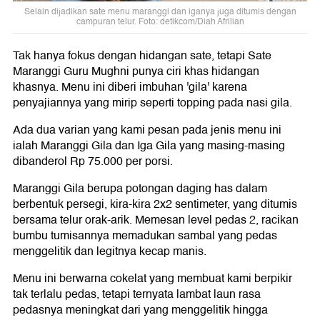
Selain dijadikan sate menu maranggi dan iganya juga ditumis dengan
campuran telur. Foto: detikcom/Diah Afrilian
Tak hanya fokus dengan hidangan sate, tetapi Sate
Maranggi Guru Mughni punya ciri khas hidangan
khasnya. Menu ini diberi imbuhan 'gila' karena
penyajiannya yang mirip seperti topping pada nasi gila.
Ada dua varian yang kami pesan pada jenis menu ini
ialah Maranggi Gila dan Iga Gila yang masing-masing
dibanderol Rp 75.000 per porsi.
Maranggi Gila berupa potongan daging has dalam
berbentuk persegi, kira-kira 2x2 sentimeter, yang ditumis
bersama telur orak-arik. Memesan level pedas 2, racikan
bumbu tumisannya memadukan sambal yang pedas
menggelitik dan legitnya kecap manis.
Menu ini berwarna cokelat yang membuat kami berpikir
tak terlalu pedas, tetapi ternyata lambat laun rasa
pedasnya meningkat dari yang menggelitik hingga