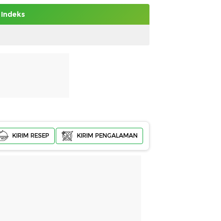
Indeks
KIRIM RESEP
KIRIM PENGALAMAN