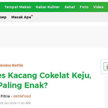
Tempat Makan
Kabar Kuliner
Sehat
Foto
Video
esep
Masak Apa
Review Battle
es Kacang Cokelat Keju,
aling Enak?
 Fitria -
detikFood
 26 Jan 2026 17:00 WIB