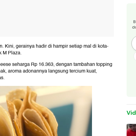
B
d
Kini, gerainya hadir di hampir setiap mal di kota-
k M Plaza.
eese seharga Rp 16.363, dengan tambahan topping
sak, aroma adonannya langsung tercium kuat,
as.
Vi