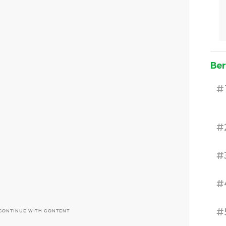
Ber
#
#
#
#
#
CONTINUE WITH CONTENT