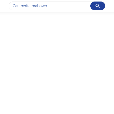
Cancel
Yang sedang ramai dicari
#1
data live draw sgp
#2
iran
#3
senjata
#4
prabowo
#5
gempa hari ini
Promoted
Terakhir yang dicari
Loading...