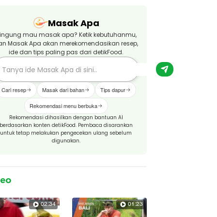
Masak Apa
ingung mau masak apa? Ketik kebutuhanmu,
an Masak Apa akan merekomendasikan resep,
ide dan tips paling pas dari detikFood.
Cari resep
Masak dari bahan
Tips dapur
Rekomendasi menu berbuka
Rekomendasi dihasilkan dengan bantuan AI
berdasarkan konten detikFood. Pembaca disarankan
untuk tetap melakukan pengecekan ulang sebelum
digunakan.
deo
02:34
01:23