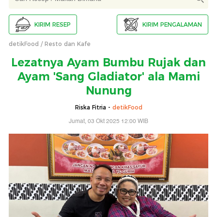
KIRIM RESEP
KIRIM PENGALAMAN
detikFood
Resto dan Kafe
Lezatnya Ayam Bumbu Rujak dan
Ayam 'Sang Gladiator' ala Mami
Nunung
Riska Fitria -
detikFood
Jumat, 03 Okt 2025 12:00 WIB