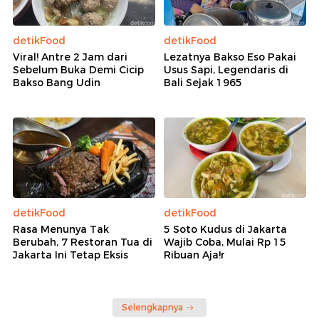
detikFood
detikFood
Viral! Antre 2 Jam dari
Lezatnya Bakso Eso Pakai
Sebelum Buka Demi Cicip
Usus Sapi, Legendaris di
Bakso Bang Udin
Bali Sejak 1965
detikFood
detikFood
Rasa Menunya Tak
5 Soto Kudus di Jakarta
Berubah, 7 Restoran Tua di
Wajib Coba, Mulai Rp 15
Jakarta Ini Tetap Eksis
Ribuan Aja!r
Selengkapnya