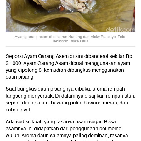
Ayam garang asem di restoran Nunung dan Vicky Prasetyo. Foto:
detikcom/Riska Fitria
Seporsi Ayam Garang Asem di sini dibanderol sekitar Rp
31.000. Ayam Garang Asam dibuat menggunakan ayam
yang dipotong 8. kemudian dibungkus menggunakan
daun pisang.
Saat bungkus daun pisangnya dibuka, aroma rempah
langsung menyeruak. Di dalamnya disajikan rempah utuh,
seperti daun dalam, bawang putih, bawang merah, dan
cabai rawit.
Ada sedikit kuah yang rasanya asam segar. Rasa
asamnya ini didapatkan dari penggunaan belimbing
wuluh. Aroma daun salamnya paling dominan, rasanya