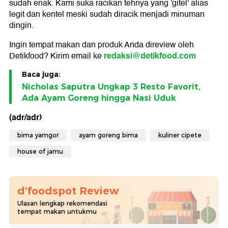
sudah enak. Kami suka racikan tehnya yang 'gitel' alias
legit dan kentel meski sudah diracik menjadi minuman
dingin.
Ingin tempat makan dan produk Anda direview oleh
redaksi@detikfood.com
Detikfood? Kirim email ke
Baca juga:
Nicholas Saputra Ungkap 3 Resto Favorit,
Ada Ayam Goreng hingga Nasi Uduk
(adr/adr)
bima yamgor
ayam goreng bima
kuliner cipete
house of jamu
d’foodspot Review
Ulasan lengkap rekomendasi
tempat makan untukmu