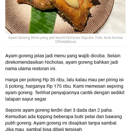
Ayam Goreng Bima yang jadi favorit Nicholas Saputra. Foto: Andi Annisa
DR/detikfood
Ayam goreng jelas jadi menu yang wajib dicoba. Selain
direkomendasikan Nicholas, ayam goreng bahkan jadi
nama utama restoran ini.
Harga per potong Rp 35 ribu, lalu kalau mau per piring isi
5 potong, harganya Rp 175 ribu. Kami memesan sepiring
ayam goreng. Terlihat penyajiannya cantik dengan sedikit
lalapan sayur segar.
Seporsi ayam goreng terdiri dari 3 dada dan 2 paha.
Kemudian ada topping beberapa butir petai dan bawang
putih goreng. Ayam goreng ini disajikan tanpa sambal.
Jika mau, sambal bisa dibeli terpisah.