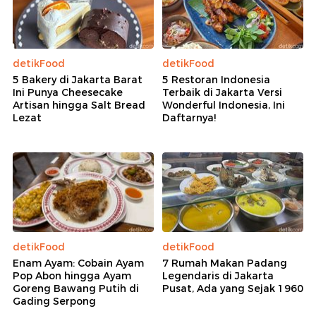
detikFood
detikFood
5 Bakery di Jakarta Barat
5 Restoran Indonesia
Ini Punya Cheesecake
Terbaik di Jakarta Versi
Artisan hingga Salt Bread
Wonderful Indonesia, Ini
Lezat
Daftarnya!
detikFood
detikFood
Enam Ayam: Cobain Ayam
7 Rumah Makan Padang
Pop Abon hingga Ayam
Legendaris di Jakarta
Goreng Bawang Putih di
Pusat, Ada yang Sejak 1960
Gading Serpong