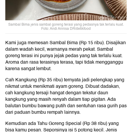
Sambal Bima jenis sambal goreng terasi yang pedasnya tak terlalu kuat.
Foto: Andi Annisa DR/detikfood
Kami juga memesan Sambal Bima (Rp 15 ribu). Disajikan
dalam wadah kecil, warnanya merah pekat. Sambal
goreng terasi ini punya jejak pedas yang tak terlalu kuat.
Aroma dan rasa terasinya terasa, tapi tidak mengganggu
karena sangat lembut.
Cah Kangkung (Rp 35 ribu) ternyata jadi pelengkap yang
nikmat untuk menikmati ayam goreng. Dibuat dadakan,
cah kangkung tersaji hangat dengan tekstur daun
kangkung yang masih renyah dalam tiap gigitan. Ada
balutan bumbu bawang putih dan sentuhan rasa gurih pas
dari paduan bumbu rempah lainnya.
Kemudian ada Tahu Goreng Special (Rp 38 ribu) yang
bisa kamu pesan. Seporsinya isi 5 potong kecil. Jenis