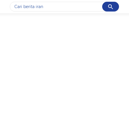
Cancel
Yang sedang ramai dicari
#1
gempa hari ini
#2
gempa
#3
prabowo
#4
iran
#5
demo
Promoted
Terakhir yang dicari
Loading...