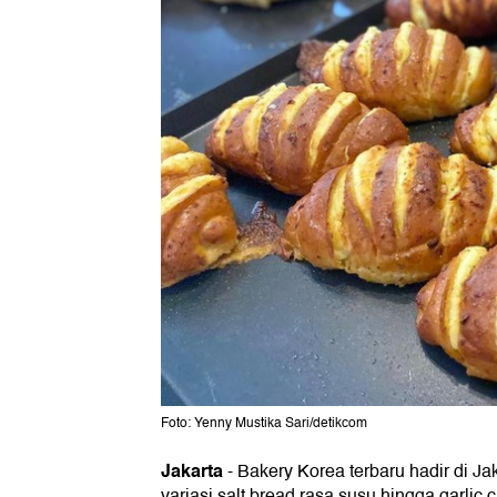
Foto: Yenny Mustika Sari/detikcom
Jakarta
-
Bakery Korea terbaru hadir di 
variasi salt bread rasa susu hingga garlic