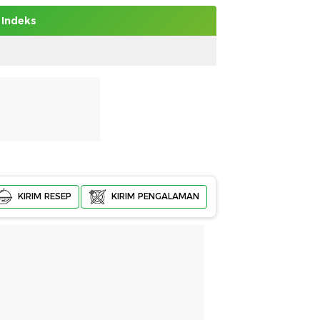
Indeks
KIRIM RESEP
KIRIM PENGALAMAN