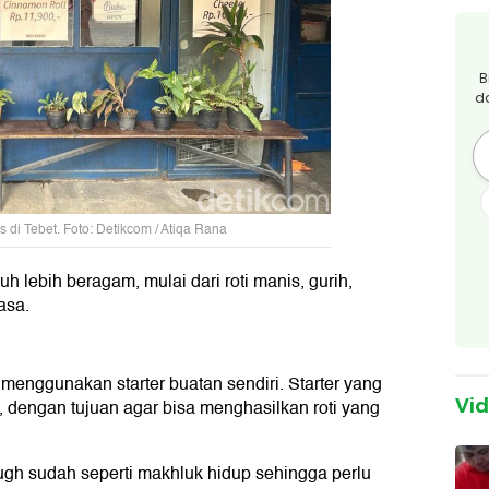
B
d
s di Tebet. Foto: Detikcom / Atiqa Rana
uh lebih beragam, mulai dari roti manis, gurih,
asa.
, menggunakan starter buatan sendiri. Starter yang
Vi
', dengan tujuan agar bisa menghasilkan roti yang
ough sudah seperti makhluk hidup sehingga perlu