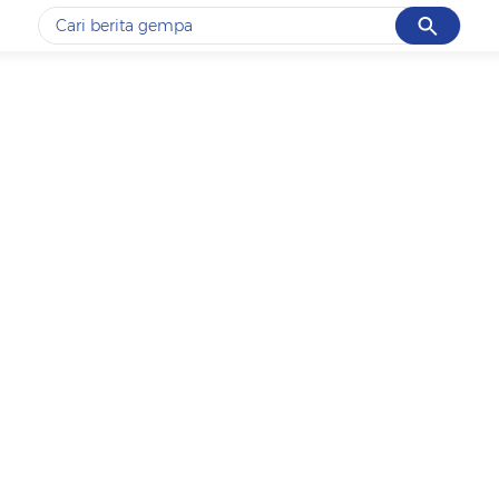
Cancel
Yang sedang ramai dicari
#1
gempa hari ini
#2
demo
#3
gempa
#4
iran
#5
prabowo
Promoted
Terakhir yang dicari
Loading...