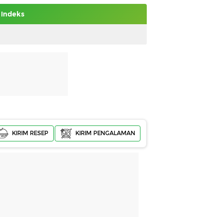
Indeks
KIRIM RESEP
KIRIM PENGALAMAN