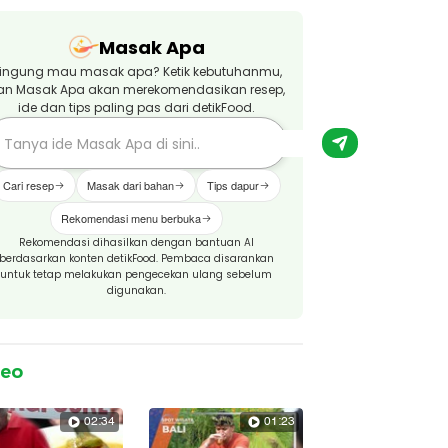
Masak Apa
ingung mau masak apa? Ketik kebutuhanmu,
an Masak Apa akan merekomendasikan resep,
ide dan tips paling pas dari detikFood.
Cari resep
Masak dari bahan
Tips dapur
Rekomendasi menu berbuka
Rekomendasi dihasilkan dengan bantuan AI
berdasarkan konten detikFood. Pembaca disarankan
untuk tetap melakukan pengecekan ulang sebelum
digunakan.
deo
02:34
01:23