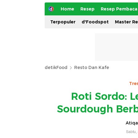
Home
Resep
Resep Pembaca
Terpopuler
d'Foodspot
Master R
detikFood
Resto Dan Kafe
Tre
Roti Sordo: 
Sourdough Berb
Atiqa
Sabtu,