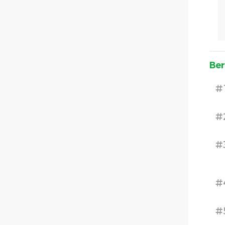
Ber
#
#
#
#
#