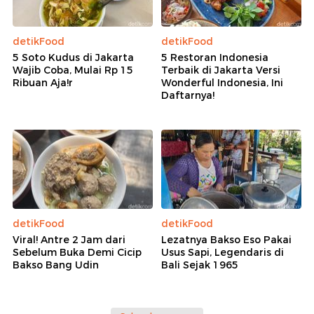
detikFood
detikFood
5 Soto Kudus di Jakarta
5 Restoran Indonesia
Wajib Coba, Mulai Rp 15
Terbaik di Jakarta Versi
Ribuan Aja!r
Wonderful Indonesia, Ini
Daftarnya!
detikFood
detikFood
Viral! Antre 2 Jam dari
Lezatnya Bakso Eso Pakai
Sebelum Buka Demi Cicip
Usus Sapi, Legendaris di
Bakso Bang Udin
Bali Sejak 1965