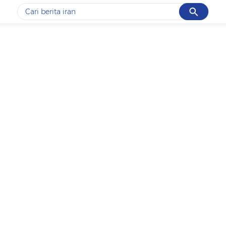
Cancel
Yang sedang ramai dicari
#1
data live draw sgp
#2
piala presiden 2026
#3
prabowo
#4
iran
#5
gempa hari ini
Promoted
Terakhir yang dicari
Loading...