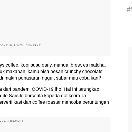
#
CONTINUE WITH CONTENT
eys coffee, kopi susu daily, manual brew, es matcha,
uk makanan, kamu bisa pesan crunchy chocolate
Jadi makin penasaran nggak sabar mau coba kan?
a dari pandemi COVID-19 lho. Hal ini terungkap
to Sarsito bercerita kepada detikcom. Ia
erverifikasi dan coffee roaster mencoba peruntungan
DVERTISEMENT