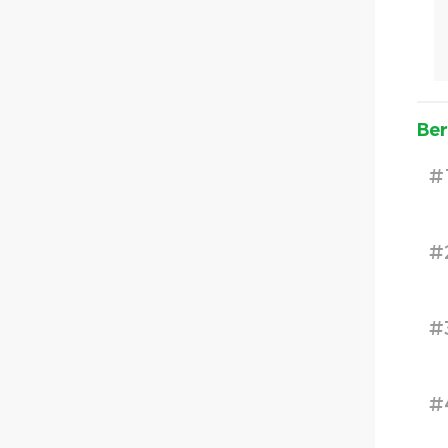
Ber
#
#
#
#