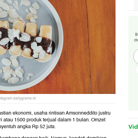
B
d
nstagram.dailygrams.id
astian ekonomi, usaha rintisan Amsonneddito justru
ri atau 1500 produk terjual dalam 1 bulan. Omzet
yentuh angka Rp 52 juta.
Vi