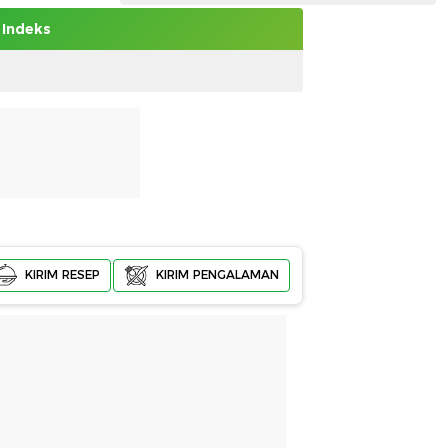
Indeks
KIRIM RESEP
KIRIM PENGALAMAN