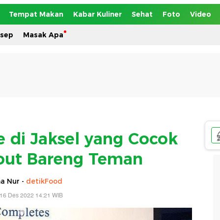
Tempat Makan
Kabar Kuliner
Sehat
Foto
Video
esep
Masak Apa
e di Jaksel yang Cocok
out Bareng Teman
a Nur -
detikFood
 16 Des 2022 14:21 WIB