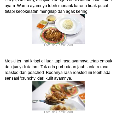
Set (Rp 45.000), disajikan dengan nasi Hainan, dan kaldu
ayam. Warna ayamnya lebih menarik karena tidak pucat
tetapi kecokelatan mengilap dan agak kering.
Foto: dok. detikFood
Meski terlihat krispi di luar, tapi rasa ayamnya tetap empuk
dan juicy di dalam. Tak ada perbedaan jauh, antara rasa
roasted dan poached. Bedanya rasa roasted ini lebih ada
sensasi 'crunchy' dari kulit ayamnya.
Foto: dok. detikFood