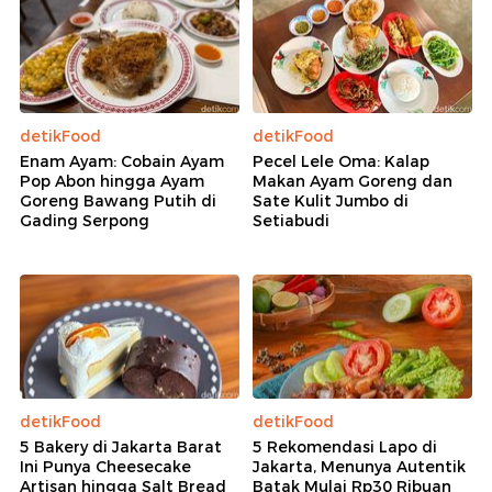
detikFood
detikFood
Enam Ayam: Cobain Ayam
Pecel Lele Oma: Kalap
Pop Abon hingga Ayam
Makan Ayam Goreng dan
Goreng Bawang Putih di
Sate Kulit Jumbo di
Gading Serpong
Setiabudi
detikFood
detikFood
5 Bakery di Jakarta Barat
5 Rekomendasi Lapo di
Ini Punya Cheesecake
Jakarta, Menunya Autentik
Artisan hingga Salt Bread
Batak Mulai Rp30 Ribuan