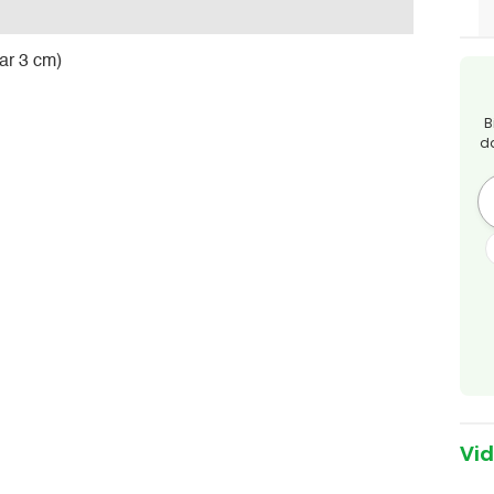
ar 3 cm)
B
d
Vi