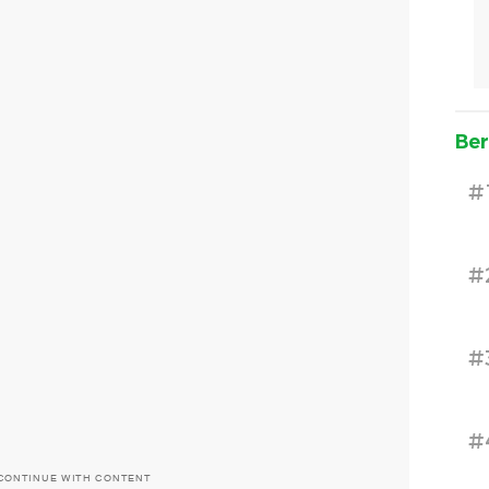
Ber
#
#
#
#
CONTINUE WITH CONTENT