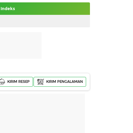
Indeks
KIRIM RESEP
KIRIM PENGALAMAN