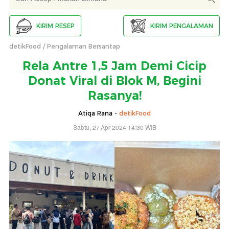
KIRIM RESEP
KIRIM PENGALAMAN
detikFood
Pengalaman Bersantap
Rela Antre 1,5 Jam Demi Cicip
Donat Viral di Blok M, Begini
Rasanya!
Atiqa Rana -
detikFood
Sabtu, 27 Apr 2024 14:30 WIB