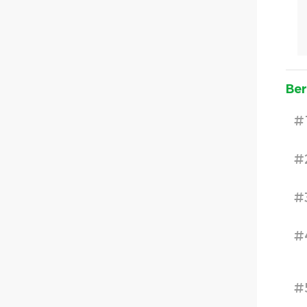
Ber
#
#
#
#
#