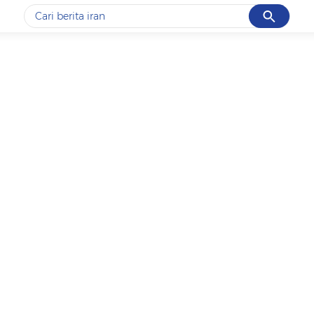
Cancel
Yang sedang ramai dicari
#1
data live draw sgp
#2
piala presiden 2026
#3
prabowo
#4
iran
#5
gempa hari ini
Promoted
Terakhir yang dicari
Loading...