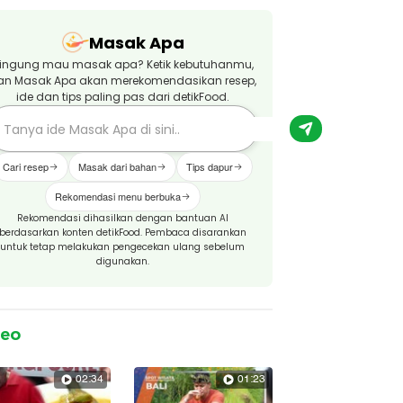
Masak Apa
ingung mau masak apa? Ketik kebutuhanmu,
an Masak Apa akan merekomendasikan resep,
ide dan tips paling pas dari detikFood.
Cari resep
Masak dari bahan
Tips dapur
Rekomendasi menu berbuka
Rekomendasi dihasilkan dengan bantuan AI
berdasarkan konten detikFood. Pembaca disarankan
untuk tetap melakukan pengecekan ulang sebelum
digunakan.
deo
02:34
01:23