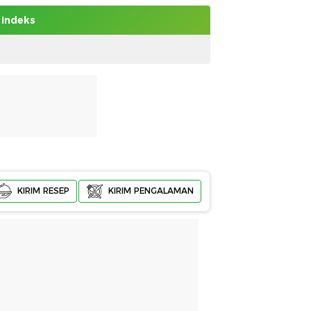
Indeks
KIRIM RESEP
KIRIM PENGALAMAN