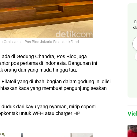
B
d
a Croissant di Pos Bloc Jakarta Foto: detikFood
 ada di Gedung Chandra, Pos Bloc juga
tor pos pertama di Indonesia. Bangunan ini
ak orang dari yang muda hingga tua.
Filateli yang diubah, bagian dalam gedung ini diisi
berhiaskan kaca yang membuat pengunjung seakan
 duduk dari kayu yang nyaman, mirip seperti
opkontak untuk WFH atau charger HP.
Vi