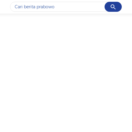
Cancel
Yang sedang ramai dicari
#1
gempa hari ini
#2
gempa
#3
prabowo
#4
iran
#5
demo
Promoted
Terakhir yang dicari
Loading...