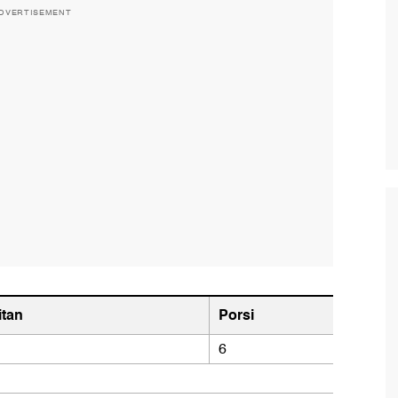
DVERTISEMENT
itan
Porsi
6