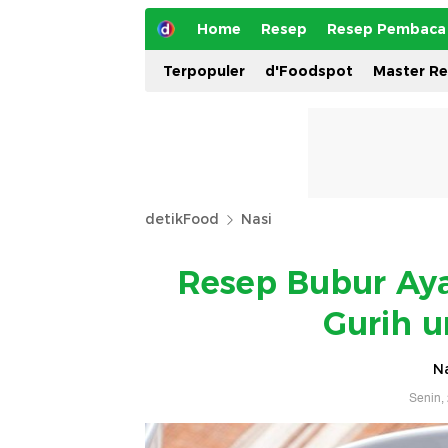
Home
Resep
Resep Pembaca
Terpopuler
d'Foodspot
Master R
detikFood
Nasi
Resep Bubur Ay
Gurih u
Na
Senin,