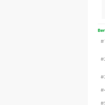
Ber
#
#
#
#
#