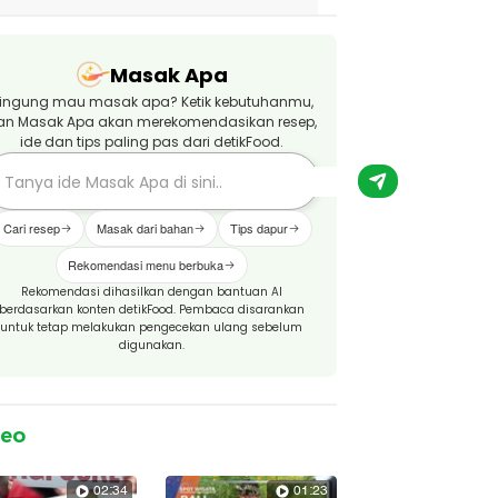
Masak Apa
ingung mau masak apa? Ketik kebutuhanmu,
an Masak Apa akan merekomendasikan resep,
ide dan tips paling pas dari detikFood.
Cari resep
Masak dari bahan
Tips dapur
Rekomendasi menu berbuka
Rekomendasi dihasilkan dengan bantuan AI
berdasarkan konten detikFood. Pembaca disarankan
untuk tetap melakukan pengecekan ulang sebelum
digunakan.
deo
02:34
01:23