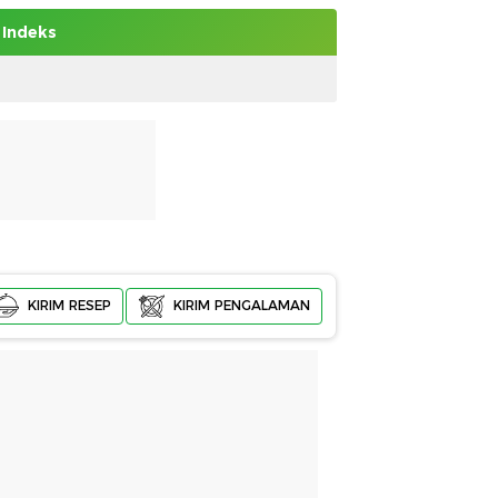
Indeks
KIRIM RESEP
KIRIM PENGALAMAN