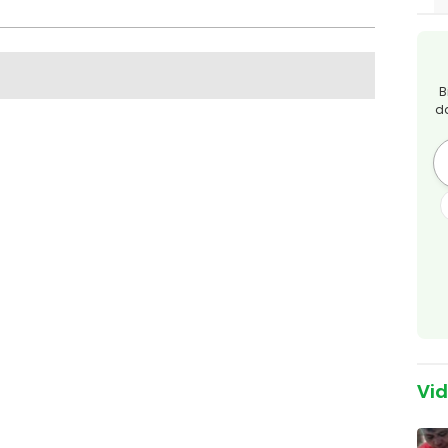
B
d
Vi