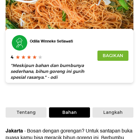
Foto: Getty Images
Odilia Winneke Setiawati
BAGIKAN
4
"Meskipun bahan dan bumbunya
sederhana, bihun goreng ini gurih
spesial rasanya." - odi
Tentang
Bahan
Langkah
Jakarta
-
Bosan dengan gorengan? Untuk santapan buka
puasa kamu bisa meracik bihun goreng ini. Berbumbu