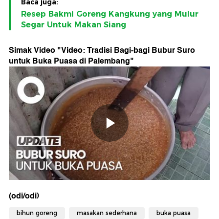
Baca juga:
Resep Bakmi Goreng Kangkung yang Mulur
Segar Untuk Makan Siang
Simak Video "
Video: Tradisi Bagi-bagi Bubur Suro
untuk Buka Puasa di Palembang
"
(odi/odi)
bihun goreng
masakan sederhana
buka puasa