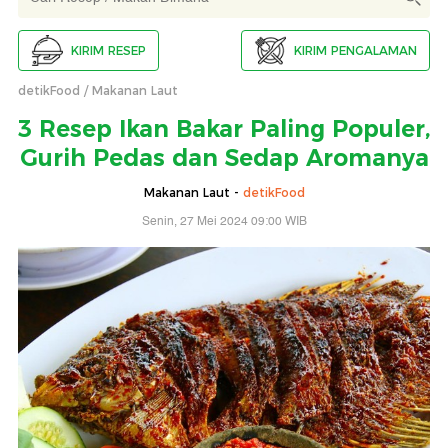
KIRIM RESEP
KIRIM PENGALAMAN
detikFood
Makanan Laut
3 Resep Ikan Bakar Paling Populer,
Gurih Pedas dan Sedap Aromanya
Makanan Laut -
detikFood
Senin, 27 Mei 2024 09:00 WIB