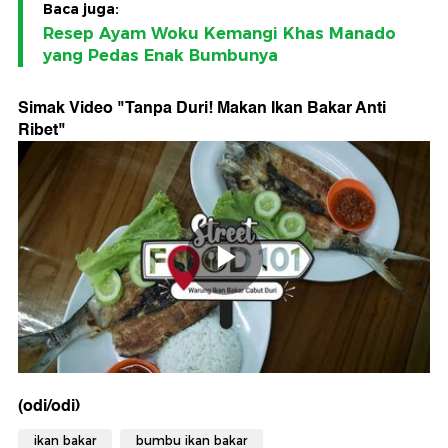
Baca juga:
Resep Ayam Woku Kemangi Khas Manado
yang Pedas Enak Bumbunya
Simak Video "
Tanpa Duri! Makan Ikan Bakar Anti
Ribet
"
(odi/odi)
ikan bakar
bumbu ikan bakar