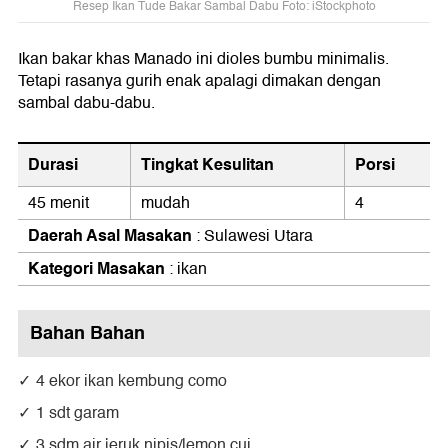
Resep Ikan Tude Bakar Sambal Dabu Foto: iStockphoto
Ikan bakar khas Manado ini dioles bumbu minimalis.
Tetapi rasanya gurih enak apalagi dimakan dengan
sambal dabu-dabu.
Durasi
Tingkat Kesulitan
Porsi
45 menit
mudah
4
Daerah Asal Masakan
: Sulawesi Utara
Kategori Masakan
: ikan
Bahan Bahan
4 ekor ikan kembung como
1 sdt garam
3 sdm air jeruk nipis/lemon cui